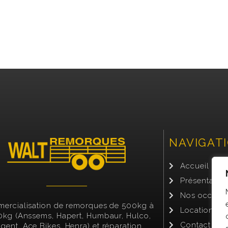
NAVIGAT
Accueil
Présentatio
Nos occasi
ercialisation de remorques de 500kg à
Location de
kg (Anssems, Hapert, Humbaur, Hulco,
Contact
gent, Ace Bikes, Henra) et réparation.