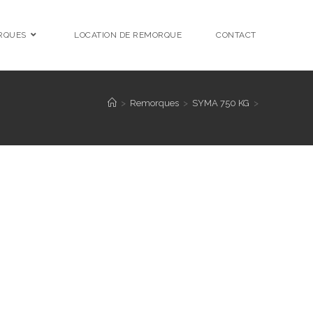
RQUES
LOCATION DE REMORQUE
CONTACT
>
Remorques
>
SYMA 750 KG
>