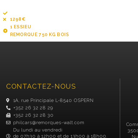
1298€
1 ESSIEU
REMORQUE 750 KG BOIS
CONTACTEZ-NOUS
1A, rue Principale L-8540 OSPERN
+352 26 32 28 29
+352 26 32 28 30
philcars@remorques-walt.com
Comm
Du lundi au vendredi
3500
de 07h30 à 12h00 et de 13h00 à 18h00.
Nu