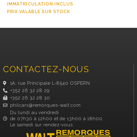
IMMATRICULATION INCLUS
PRIX VALABLE SUR STOCK
CONTACTEZ-NOUS
1A, rue Principale L-8540 OSPERN
+352 26 32 28 29
+352 26 32 28 30
philcars@remorques-walt.com
Du lundi au vendredi
de 07h30 à 12h00 et de 13h00 à 18h00.
Le samedi sur rendez-vous.